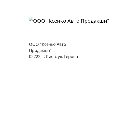
ООО "Ксенко Авто
Продакшн"
02222, г. Киев, ул. Героев
Энергетиков, 47
+38 (095) 332-50-33
auto@ksenko.com
© 2026 Все права защищены.
Политика конфиденциальности
Карта сайта