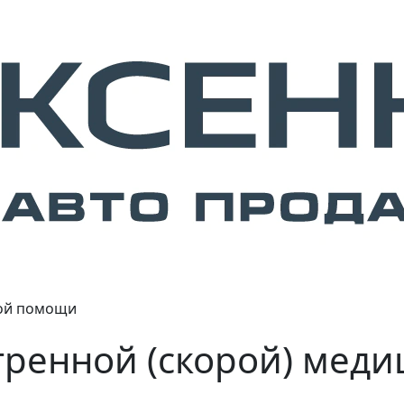
ой помощи
тренной (скорой) мед