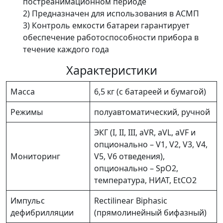
постреанимационном периоде
2) Предназначен для использования в АСМП
3) Контроль емкости батареи гарантирует
обеспечение работоспособности прибора в
течение каждого года
Характеристики
Масса
6,5 кг (с батареей и бумагой)
Режимы
полуавтоматический, ручной
ЭКГ (I, II, III, aVR, aVL, aVF и
опционально – V1, V2, V3, V4,
Мониторинг
V5, V6 отведения),
опционально – SpO2,
температура, НИАТ, EtCO2
Импульс
Rectilinear Biphasic
дефибрилляции
(прямолинейный бифазный)