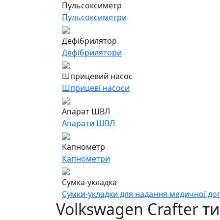
Пульсоксиметр
Пульсоксиметри
Дефібрилятор
Дефібрилятори
Шприцевий насос
Шприцеві насоси
Апарат ШВЛ
Апарати ШВЛ
Капнометр
Капнометри
Сумка-укладка
Сумки-укладки для надання медичної д
Volkswagen Crafter т