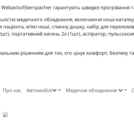
д Webasto/Eberspächer гарантують швидке прогрівання т
ькістю медичного обладнання, включаючи ноші-каталку,
 пацієнта, м’які ноші, спинну дошку, набір для переломі
(2шт), портативний кисень 2л (1шт), аспіратор, пульсок
деальним рішенням для тих, хто цінує комфорт, безпеку т
Про нас
Автомобілі
Медичне обладнання