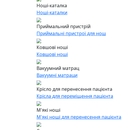
Ноші-каталка
Ноші-каталки
Приймальний пристрій
Приймальні пристрої для нош
Ковшові ноші
Ковшові ноші
Вакуумний матрац
Вакуумні матраци
Крісло для перенесення пацієнта
Крісла для переміщення пацієнта
М'які ноші
М'які ноші для перенесення пацієнта