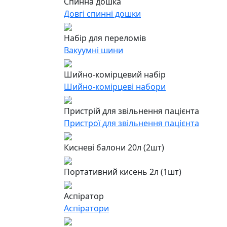
Спинна дошка
Довгі спинні дошки
Набір для переломів
Вакуумні шини
Шийно-комірцевий набір
Шийно-комірцеві набори
Пристрій для звільнення пацієнта
Пристрої для звільнення пацієнта
Кисневі балони 20л (2шт)
Портативний кисень 2л (1шт)
Аспіратор
Аспіратори