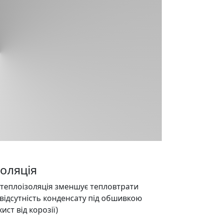
золяція
теплоізоляція зменшує тепловтрати
(відсутність конденсату під обшивкою
хист від корозії)