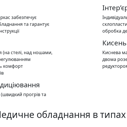
Інтер’є
ркас забезпечує
Індивідуал
бладнання та гарантує
склопласти
нструкції
обробка д
Кисень
 (на стелі, над ношами,
Киснева ма
з регулюванням
двома розе
ть комфорт
редукторо
ів
ндиціювання
 (швидкий прогрів та
едичне обладнання
в типах