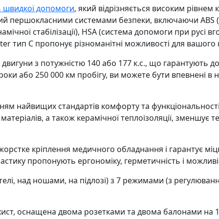
ь швидкої допомоги
, який відрізняється високим рівнем 
ний першокласними системами безпеки, включаючи ABS 
амічної стабілізації), HSA (система допомоги при русі в
after тип С пропонує різноманітні можливості для вашого
 двигуни з потужністю 140 або 177 к.с., що гарантують д
роки або 250 000 км пробігу, ви можете бути впевнені в н
нням найвищих стандартів комфорту та функціональності
атеріалів, а також керамічної теплоізоляції, зменшує те
рстке кріплення медичного обладнання і гарантує міцніс
пластику пропонують ергономіку, герметичність і можли
телі, над ношами, на підлозі) з 7 режимами (з регулюва
хист, оснащена двома розетками та двома балонами на 1