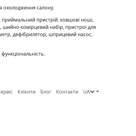
а охолодження салону.
 приймальний пристрій, ковшові ноші,
в, шийно-комірцевий набір, пристрої для
симетр, дефібрилятор, шприцевий насос,
а функціональність.
Сервіс
Клієнти
Блог
Контакти
UA