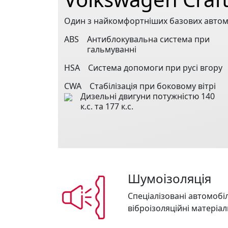
Один з найкомфортніших базових автом
ABS
Антиблокувальна система при
гальмуванні
HSA
Система допомоги при русі вгору
CWA
Стабілізація при боковому вітрі
Дизельні двигуни потужністю 140
к.с. та 177 к.с.
Шумоізоляція
Спеціалізовані автомобі
віброізоляційні матеріал