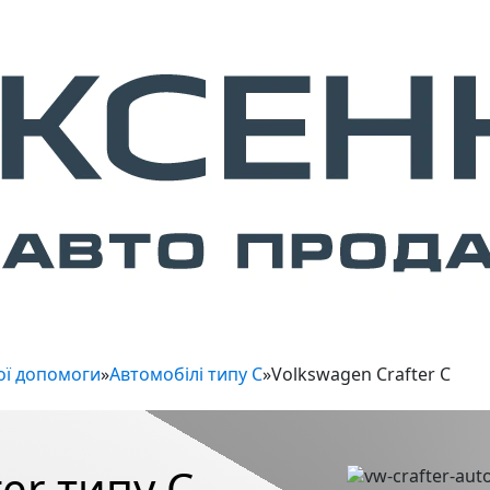
ої допомоги
»
Автомобілі типу C
»
Volkswagen Crafter C
er типу C