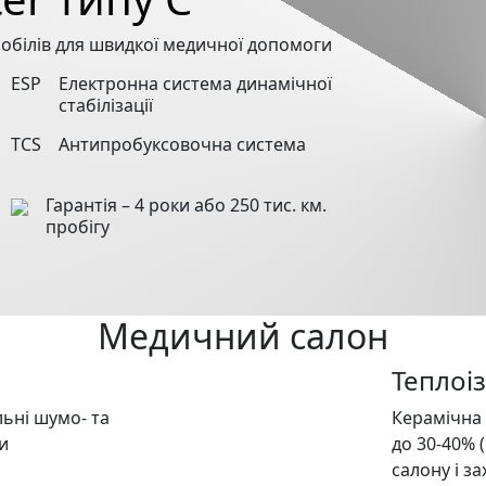
обілів для швидкої медичної допомоги
ESP
Електронна система динамічної
стабілізації
TCS
Антипробуксовочна система
Гарантія – 4 роки або 250 тис. км.
пробігу
Медичний салон
Теплоі
льні шумо- та
Керамічна 
и
до 30-40% 
салону і за