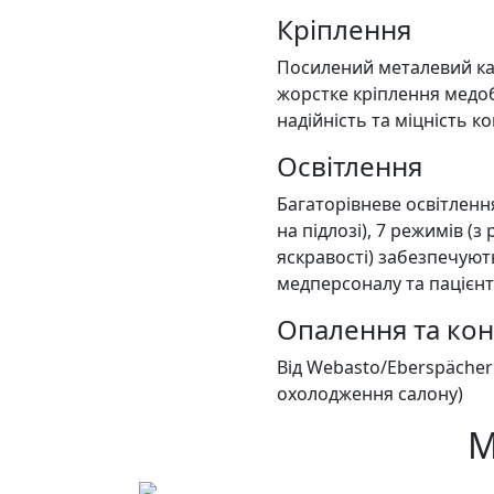
Кріплення
Посилений металевий ка
жорстке кріплення медо
надійність та міцність ко
Освітлення
Багаторівневе освітлення
на підлозі), 7 режимів (
яскравості) забезпечую
медперсоналу та пацієнт
Опалення та ко
Від Webasto/Eberspächer
охолодження салону)
М