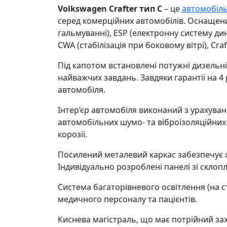
Volkswagen Crafter тип С
– це
автомобіл
серед комерційних автомобілів. Оснаще
гальмуванні), ESP (електронну систему дин
CWA (стабілізація при боковому вітрі), Cr
Під капотом встановлені потужні дизельні
найважчих завдань. Завдяки гарантії на 4 
автомобіля.
Інтер’єр автомобіля виконаний з урахува
автомобільних шумо- та віброізоляційних м
корозії.
Посилений металевий каркас забезпечує жо
Індивідуально розроблені панелі зі скло
Система багаторівневого освітлення (на с
медичного персоналу та пацієнтів.
Киснева магістраль, що має потрійний за