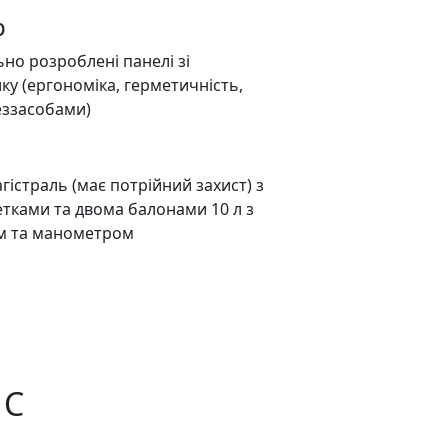
р
ьно розроблені панелі зі
ку (ергономіка, герметичність,
еззасобами)
гістраль (має потрійний захист) з
тками та двома балонами 10 л з
м та манометром
 C