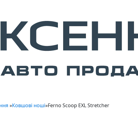
ання
»
Ковшові ноші
»
Ferno Scoop EXL Stretcher