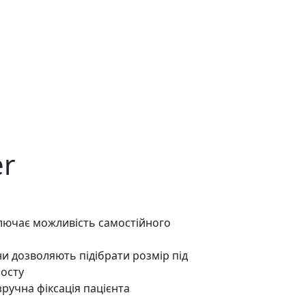
er
ключає можливість самостійного
ни дозволяють підібрати розмір під
росту
зручна фіксація пацієнта