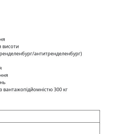
ня
я висоти
Тренделенбург/антитренделенбург)
я
ення
ань
 з вантажопідйомністю 300 кг