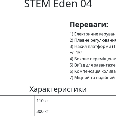
STEM Eden 04
Переваги:
1) Електричне керуван
2) Плавне регулюванн
3) Нахил платформи (
+/- 15°
4) Бокове переміщенн
5) Виїзд для завантаж
6) Компенсація колив
7) Міцний та надійний
Характеристики
110 кг
300 кг