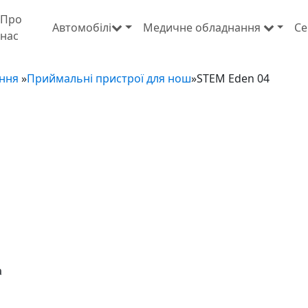
Про
Автомобілі
Медичне обладнання
Се
нас
ання
»
Приймальні пристрої для нош
»
STEM Eden 04
а