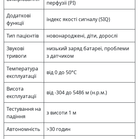
перфузії (PI)
Додаткові
індекс якості сигналу (SIQ)
функції
Тип пацієнтів
новонароджені, діти, дорослі
Звукові
низький заряд батареї, проблеми
тривоги
з датчиком
Температура
від 0 до 50°C
експлуатації
Висота
від -304 до 5486 м (н.р.м.)
експлуатації
Тестування на
з висоти 1 м
падіння
Автономність
>30 годин