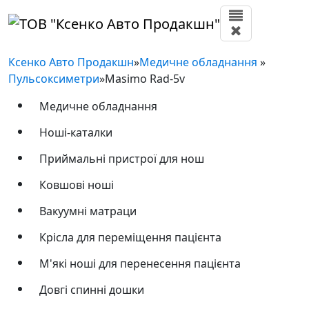
Ксенко Авто Продакшн
»
Медичне обладнання
»
Пульсоксиметри
»
Masimo Rad-5v
Медичне обладнання
Ноші-каталки
Приймальні пристрої для нош
Ковшові ноші
Вакуумні матраци
Крісла для переміщення пацієнта
М'які ноші для перенесення пацієнта
Довгі спинні дошки