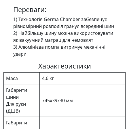
Переваги:
1) Технологія Germa Chamber забезпечує
рівномірний розподіл гранул всередині шин
2) Найбільшу шину можна використовувати
як вакуумний матрац для немовлят
3) Алюмінієва помпа витримує механічні
удари
Характеристики
Маса
4,6 кг
Габарити
шини
745х39х30 мм
Для руки
(ДШВ)
Габарити