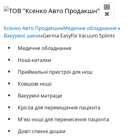
Ксенко Авто Продакшн
»
Медичне обладнання
»
Вакуумні шини
»
Germa EasyFix Vacuum Splints
Медичне обладнання
Ноші-каталки
Приймальні пристрої для нош
Ковшові ноші
Вакуумні матраци
Крісла для переміщення пацієнта
М'які ноші для перенесення пацієнта
Довгі спинні дошки