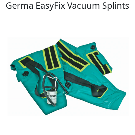
Germa EasyFix Vacuum Splints